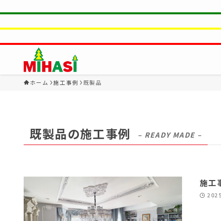
ホーム
施工事例
既製品
既製品の施工事例
– READY MADE –
施工
202