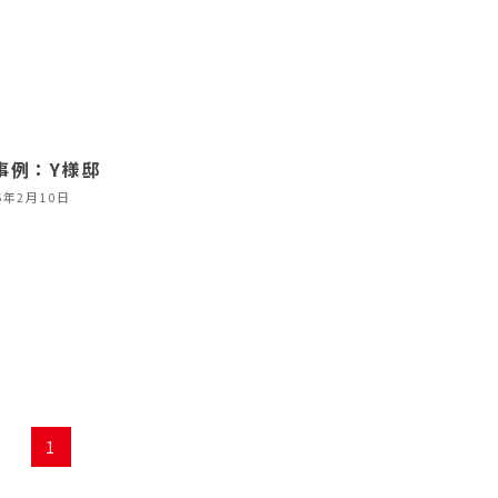
事例：Y様邸
5年2月10日
1