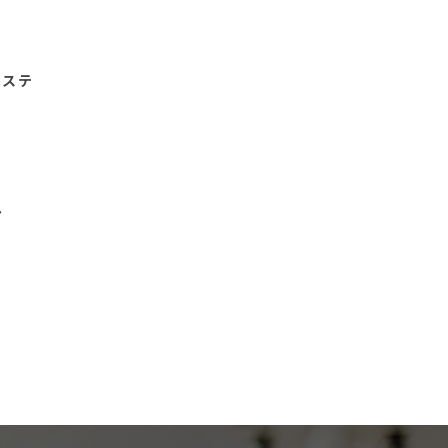
日
システ
日
ル
日