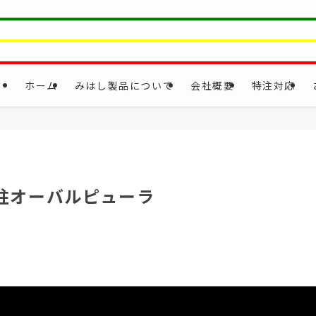
ホーム
みはし製品について
会社概要
特注対応
飾柱オーバルピューラ